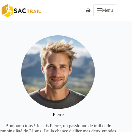
Passer
au
Menu
Panier
contenu
d’achat
Pierre
Bonjour à tous ! Je suis Pierre, un passionné de trail et de
running âgé de 31 ans. J'ai la chance d'allier mes deux grandes