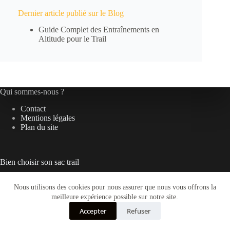
Dernier article publié sur le Blog
Guide Complet des Entraînements en
Altitude pour le Trail
Qui sommes-nous ?
Contact
Mentions légales
Plan du site
Bien choisir son sac trail
Sac-trail.com
Nous utilisons des cookies pour nous assurer que nous vous offrons la
Boutique
meilleure expérience possible sur notre site.
Guides d’achat
Equipements
Accepter
Refuser
Préparation
Copyright © 2026 - Courir toujours plus loin.