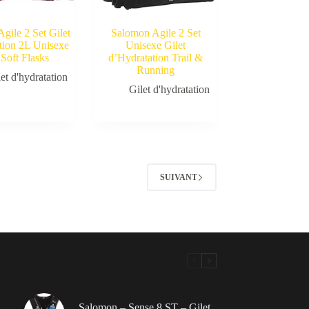
gile 2 Set Gilet
Salomon Agile 2 Set
tion 2L Unisexe
Unisexe Gilet
 Soft Flasks
d’Hydratation Trail &
Running
et d'hydratation
Gilet d'hydratation
SUIVANT
Salomon – Sense 8 ST – Gilet