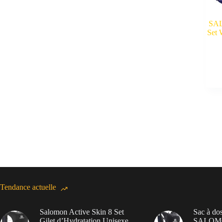
SA
Set 
Tendance actuelle
Salomon Active Skin 8 Set
Sac à dos
Gilet d’Hydratation Unisexe,
SALOMON