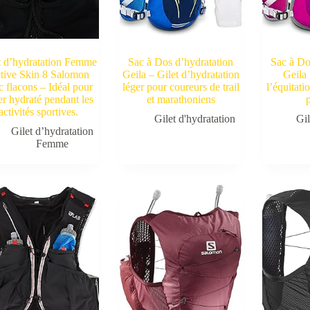
t d’hydratation Femme
Sac à Dos d’hydratation
Sac à Do
tive Skin 8 Salomon
Geila – Gilet d’hydratation
Geila 
c flacons – Idéal pour
léger pour coureurs de trail
l’équitati
er hydraté pendant les
et marathoniens
p
activités sportives.
Gilet d'hydratation
Gil
Gilet d’hydratation
Femme