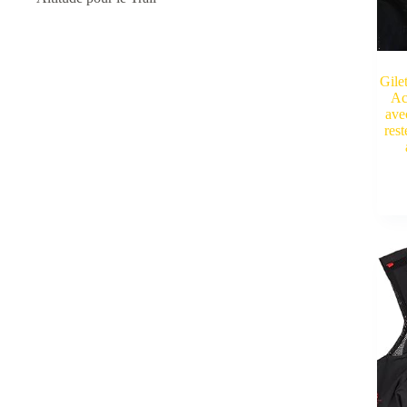
Gile
Ac
ave
rest