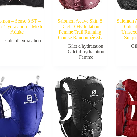
omon – Sense 8 ST –
Salomon Active Skin 8
Salomon A
t d’hydratation – Mixte
Gilet D’Hydratation
Gilet 
Adulte
Femme Trail Running
Unisexe
Course Randonnée 8L
Souple
Gilet d'hydratation
Gilet d'hydratation
,
Gil
Gilet d’hydratation
Femme