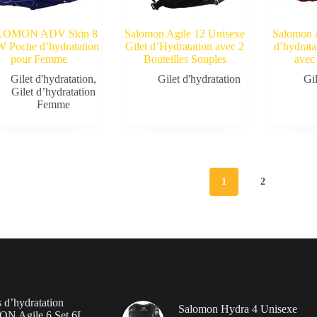
LOMON ADV Skin 8
Salomon Agile 12 Unisexe
Salomon A
W Poche d’hydratation
Gilet d’Hydratation avec 2
d’hydrata
pour Femme
Bouteilles Souples
avec
Gilet d'hydratation
,
Gilet d'hydratation
Gil
Gilet d’hydratation
Femme
1
2
 d’hydratation
Salomon Hydra 4 Unisexe
 Agile 6 Set 6L