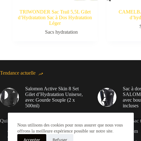
TRIWONDER Sac Trail 5,5L Gilet
CAMELBAK
d’Hydratation Sac à Dos Hydratation
d’hyd
Léger
Sacs hydratation
Tendance actuelle
Salomon Active Skin 8 Set
Sac à dos
Gilet d’Hydratation Unisexe,
SALOMON
avec Gourde Souple (2 x
avec bout
500ml)
incluses
Qui sommes-nous ?
Bien choisir son sac t
Nous utilisons des cookies pour nous assurer que nous vous
Contact
Sac-trail.com
offrons la meilleure expérience possible sur notre site.
Mentions légales
Boutique
Accepter
Refuser